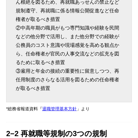
ん根絶を図るため、再就職あっせんの禁止など
規制遵守、再就職に係る情報公開促進など任命
権者が取るべき措置
②中高年期の職員がもつ専門知識や経験を民間
などの他分野で活用し、また他分野での経験が
公務員のコスト意識や現場感覚を高める観点か
ら、任命権者が官民の人事交流などの拡充を図
るために取るべき措置
③雇用と年金の接続の重要性に留意しつつ、再
任用制度のさらなる活用を図るための任命権者
が取るべき措置
*総務省報道資料『
退職管理基本方針
」より
2−2 再就職等規制の3つの規制