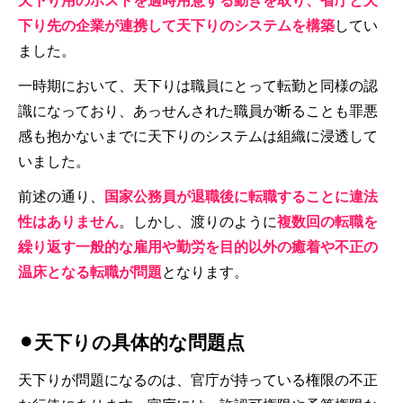
天下り用のポストを適時用意する動きを取り、省庁と天
下り先の企業が連携して天下りのシステムを構築
してい
ました。
一時期において、天下りは職員にとって転勤と同様の認
識になっており、あっせんされた職員が断ることも罪悪
感も抱かないまでに天下りのシステムは組織に浸透して
いました。
前述の通り、
国家公務員が退職後に転職することに違法
性はありません
。しかし、渡りのように
複数回の転職を
繰り返す一般的な雇用や勤労を目的以外の癒着や不正の
温床となる転職が問題
となります。
⚫︎天下りの具体的な問題点
天下りが問題になるのは、官庁が持っている権限の不正