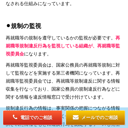
なされる仕組みになっています。
⚫︎規制の監視
再就職等の規制を遵守しているかの監視が必要です。
再
就職等規制違反行為を監視している組織が、再就職等監
視委員会
になります。
再就職等監視委員会は、国家公務員の再就職等規制に対
して監視などを実施する第三者機関になっています。再
就職等監視委員会では、再就職等規制違反に関する情報
収集を行なっており、国家公務員の規制違反行為などに
関する情報を違反情報窓口で受け付けています。
規制違反行為の情報は、事実関係の把握につながる情報
や参考となる資料など幅広く受け付けられています。提
電話でのご相談
メールでのご相談
供された情報をもとに違反行為を認定するケースも発生