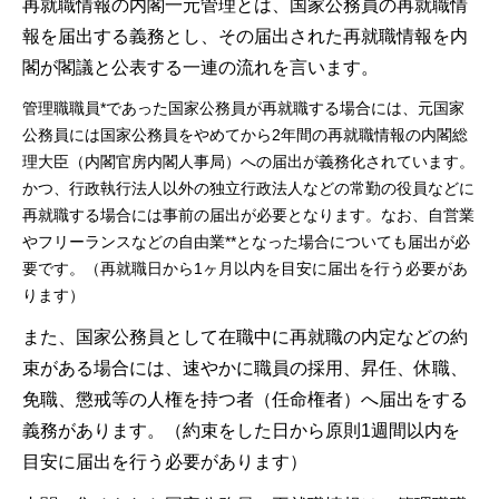
再就職情報の内閣一元管理とは、国家公務員の再就職情
報を届出する義務とし、その届出された再就職情報を内
閣が閣議と公表する一連の流れを言います。
管理職職員*であった国家公務員が再就職する場合には、元国家
公務員には国家公務員をやめてから2年間の再就職情報の内閣総
理大臣（内閣官房内閣人事局）への届出が義務化されています。
かつ、行政執行法人以外の独立行政法人などの常勤の役員などに
再就職する場合には事前の届出が必要となります。なお、自営業
やフリーランスなどの自由業**となった場合についても届出が必
要です。（再就職日から1ヶ月以内を目安に届出を行う必要があ
ります）
また、国家公務員として在職中に再就職の内定などの約
束がある場合には、速やかに職員の採用、昇任、休職、
免職、懲戒等の人権を持つ者（任命権者）へ届出をする
義務があります。（約束をした日から原則1週間以内を
目安に届出を行う必要があります）