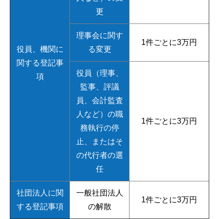
更
理事会に関す
1件ごとに3万円
役員、機関に
る変更
関する登記事
役員（理事、
項
監事、評議
員、会計監査
人など）の職
1件ごとに3万円
務執行の停
止、またはそ
の代行者の選
任
社団法人に関
一般社団法人
1件ごとに3万円
する登記事項
の解散