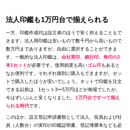
法人印鑑も1万円台で揃えられる
一方、印鑑作成代は設立者のほうで安く抑えることもで
きます。法人用印鑑は安いもので数千円から高いもので
数万円までありますが、自由に選択することができま
す。一般的な法人印鑑は、
会社実印、銀行印、角印の3
本1セット
が必要です。使用頻度も高い
ゴム印
もあると
なお便利です。それぞれ個別に購入もできますが、セッ
トで購入したほうが安いでしょう。ネットで印鑑を注文
できる以前は、1セット3〜5万円ほどが相場でしたが、
今はずいぶんと安くなりました。
1万円台ですべて揃え
られる時代
です。
このほか、設立登記申請書類として法人、役員および社
員（人数分）の実印の印鑑証明書、登記簿謄本なども必