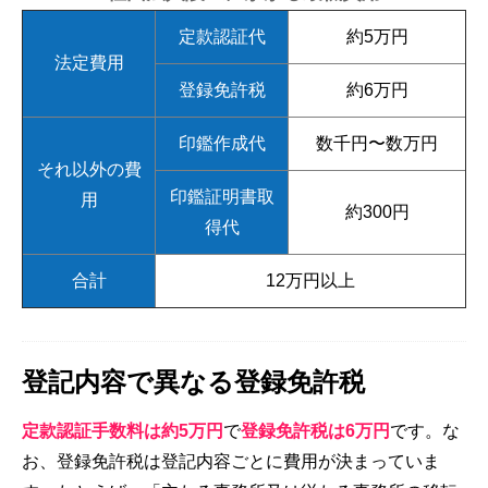
定款認証代
約5万円
法定費用
登録免許税
約6万円
印鑑作成代
数千円〜数万円
それ以外の費
印鑑証明書取
用
約300円
得代
合計
12万円以上
登記内容で異なる登録免許税
定款認証手数料は約5万円
で
登録免許税は6万円
です。な
お、登録免許税は登記内容ごとに費用が決まっていま